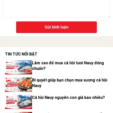
Gửi bình luận
TIN TỨC NỔI BẬT
Làm sao để mua cá hồi tươi Nauy đúng
chuẩn?
Bí quyết giúp bạn chọn mua xương cá hồi
Nauy
Cá hồi Nauy nguyên con giá bao nhiêu?