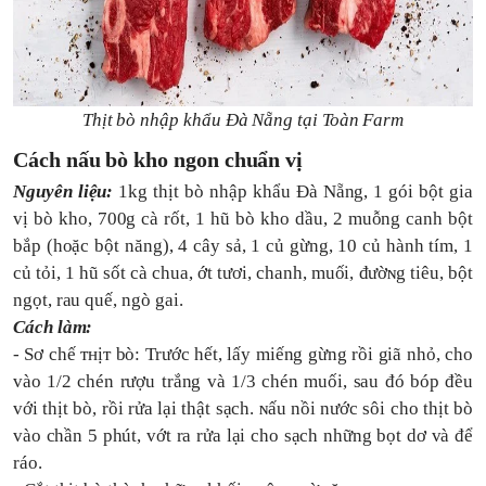
Thịt bò nhập khẩu Đà Nẵng tại Toàn Farm
Cách nấu bò kho ngon chuẩn vị
Nguyên liệu:
1kg thịt bò nhập khẩu Đà Nẵng
,
1 gói bột gia
vị bò kho
,
700g cà rốt
,
1 hũ bò kho dầu
,
2 muỗng canh bột
bắp (hoặc bột năng)
,
4 cây sả
,
1 củ gừng
,
10 củ hành tím
,
1
củ tỏi
,
1 hũ sốt cà chua
, ớ
t tươi, chanh
,
muối, đườɴg tiêu
,
bột
ngọt
,
rau quế, ngò gai
.
Cách làm:
- Sơ chế ᴛнịᴛ bò: Trước hết, lấy miếng gừng rồi giã nhỏ, cho
vào 1/2 chén rượu
trắng
và 1/3 chén muối, sau đó bóp đều
với thịt bò, rồi rửa lại thật sạch. ɴấu nồi nước sôi cho thịt
bò
vào chần 5 phút, vớt ra rửa lại cho sạch những bọt dơ và
để
ráo.