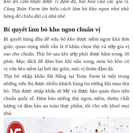
Khi ăn cảm nhận được vị đậm đà, hài hòa của các gia vị.
Cùng Toàn Farm tìm hiểu cách làm bò kho ngon như nhà
hàng để chiêu đãi cả nhà nhé.
Bí quyết làm
bò kho
ngon chuẩn vị
Bí quyết hàng
đầu để
nấu bò kho
được mềm ngon khá đơn
giản, quan trọng nhất vẫn là ở khâu chọn thịt và ướp gia vị
sao cho chuẩn.
Thịt bò sau khi ướp phải được hầm trong
30
phút. Mục đích để đảm bảo khi nấu xong, món bò kho có
vị vừa béo mềm lại hơi dai giòn, mùi vị thơm đậm đà.
Thịt bò nhập khẩu Đà Nẵng tại Toàn Farm là một trong
những siêu thị được nhiều khách hàng tin tưởng khi mua thịt
bò. Thịt được nhập khẩu từ Mỹ và được bảo quản theo tiên
chuẩn quốc tế. Đảm bảo miếng thịt ngon, mềm, thơm, chất
lượng và đảm bảo an toàn thực phẩm, tốt cho sức khoẻ mọi
nhà.