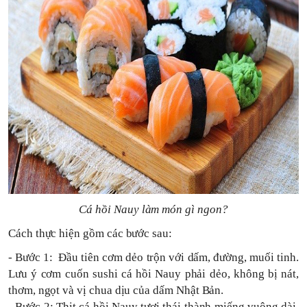
Cá hồi Nauy làm món gì ngon?
Cách thực hiện gồm các bước sau:
- Bước 1: Đầu tiên cơm dẻo trộn với dấm, đường, muối tinh.
Lưu ý cơm cuốn sushi cá hồi Nauy phải dẻo, không bị nát,
thơm, ngọt và vị chua dịu của dấm Nhật Bản.
- Bước 2: Thịt cá hồi Nauy tươi thái thành miếng vuông dài,