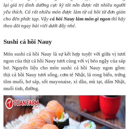
lại giá trị dinh dưỡng cực kỳ tốt nên được rất nhiều người
yêu thích. Có rất nhiều món được làm từ cá hồi từ đơn giản
cho đến phức tạp. Vậy
cá hồi Nauy làm món gì ngon
thì hãy
theo dõi ngay
bài viết
dưới đây nhé.
Sushi cá hồi Nauy
Món sushi cá hồi Nauy là sự kết hợp tuyệt vời giữa vị tươi
ngon của thịt cá hồi Nauy tươi cùng với vị béo ngậy của sáp
bơ. Nguyên liệu cho món sushi cá hồi Nauy ngon gồm:
thịt cá hồi Nauy tươi sống, cơm tẻ Nhật, lá rong biển, trứng
tôm muối, bơ sáp, sốt mayonaise, xì dầu, mù tạt, dấm Nhật,
muối tinh, đường.