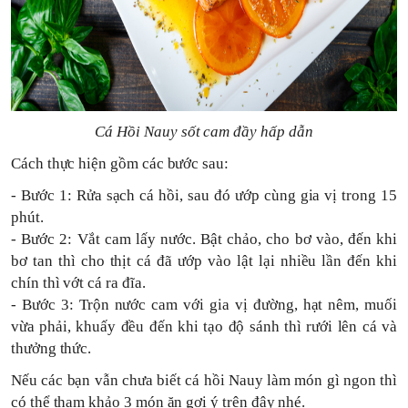
Cá Hồi Nauy sốt cam đầy hấp dẫn
Cách thực hiện gồm các bước sau:
- Bước 1: Rửa sạch cá hồi, sau đó ướp cùng gia vị trong 15
phút.
- Bước 2: Vắt cam lấy nước. Bật chảo, cho bơ vào, đến khi
bơ tan thì cho thịt cá đã ướp vào lật lại nhiều lần đến khi
chín thì vớt cá ra đĩa.
- Bước 3: Trộn nước cam với gia vị đường, hạt nêm, muối
vừa phải, khuấy đều đến khi tạo độ sánh thì rưới lên cá và
thưởng thức.
Nếu các bạn vẫn chưa biết cá hồi Nauy làm món gì ngon thì
có thể tham khảo 3 món ăn gợi ý trên đây nhé.