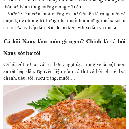
thái bơ thành từng miếng mỏng vừa ăn.
- Bước 3: Dải cơm, một miếng cá, bơ đều lên lá rong biển và
cuộn lại và trang trí trứng tôm muối lên những miếng sushi
cá hồi Nauy hấp dẫn. Sau đó ăn kèm với xì dầu và mù tạt
Cá hồi Nauy làm món gì ngon? Chính là cá hồi
Nauy sốt bơ tỏi
Cá hồi sốt bơ tỏi với vị thơm, ngọt đặc trưng sẽ là một món
ăn rất hấp dẫn. Nguyên liệu gồm có thịt cá hồi phi lê, bơ,
chanh, tiêu, tỏi, rượu trắng, muối,…