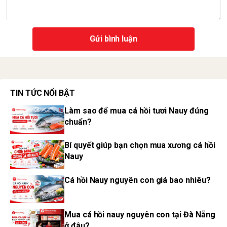
Gửi bình luận
TIN TỨC NỔI BẬT
Làm sao để mua cá hồi tươi Nauy đúng
chuẩn?
Bí quyết giúp bạn chọn mua xương cá hồi
Nauy
Cá hồi Nauy nguyên con giá bao nhiêu?
Mua cá hồi nauy nguyên con tại Đà Nẵng
ở đâu?