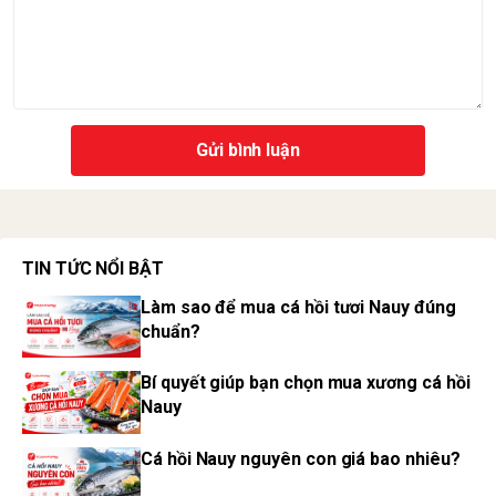
Gửi bình luận
TIN TỨC NỔI BẬT
Làm sao để mua cá hồi tươi Nauy đúng
chuẩn?
Bí quyết giúp bạn chọn mua xương cá hồi
Nauy
Cá hồi Nauy nguyên con giá bao nhiêu?