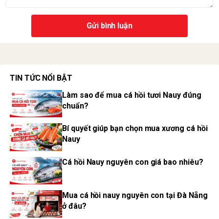
Gửi bình luận
TIN TỨC NỔI BẬT
Làm sao để mua cá hồi tươi Nauy đúng
chuẩn?
Bí quyết giúp bạn chọn mua xương cá hồi
Nauy
Cá hồi Nauy nguyên con giá bao nhiêu?
Mua cá hồi nauy nguyên con tại Đà Nẵng
ở đâu?