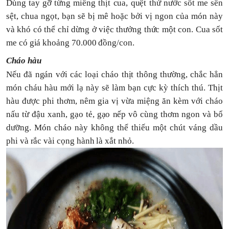
Dùng tay gỡ từng miếng thịt cua, quệt thứ nước sốt me sền
sệt, chua ngọt, bạn sẽ bị mê hoặc bởi vị ngon của món này
và khó có thể chỉ dừng ở việc thưởng thức một con. Cua sốt
me có giá khoảng 70.000 đồng/con.
Cháo hàu
Nếu đã ngán với các loại cháo thịt thông thường, chắc hẳn
món cháu hàu mới lạ này sẽ làm bạn cực kỳ thích thú. Thịt
hàu được phi thơm, nêm gia vị vừa miệng ăn kèm với cháo
nấu từ đậu xanh, gạo tẻ, gạo nếp vô cùng thơm ngon và bổ
dưỡng. Món cháo này không thể thiếu một chút váng dầu
phi và rắc vài cọng hành là xắt nhỏ.