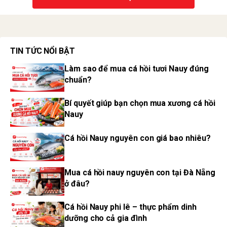
TIN TỨC NỔI BẬT
Làm sao để mua cá hồi tươi Nauy đúng
chuẩn?
Bí quyết giúp bạn chọn mua xương cá hồi
Nauy
Cá hồi Nauy nguyên con giá bao nhiêu?
Mua cá hồi nauy nguyên con tại Đà Nẵng
ở đâu?
Cá hồi Nauy phi lê – thực phẩm dinh
dưỡng cho cả gia đình