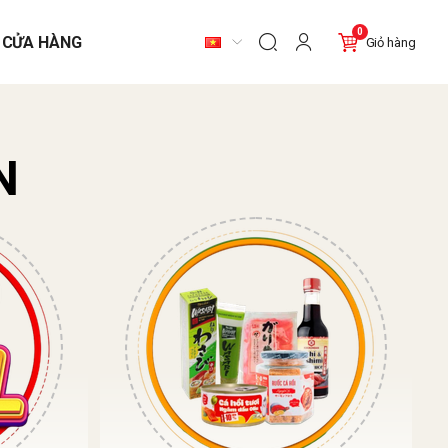
0
 CỬA HÀNG
Giỏ hàng
N