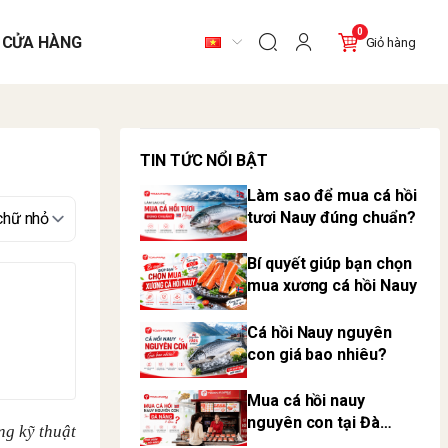
0
 CỬA HÀNG
Giỏ hàng
TIN TỨC NỔI BẬT
Làm sao để mua cá hồi
tươi Nauy đúng chuẩn?
Bí quyết giúp bạn chọn
mua xương cá hồi Nauy
Cá hồi Nauy nguyên
con giá bao nhiêu?
Mua cá hồi nauy
nguyên con tại Đà
ng kỹ thuật
Nẵng ở đâu?