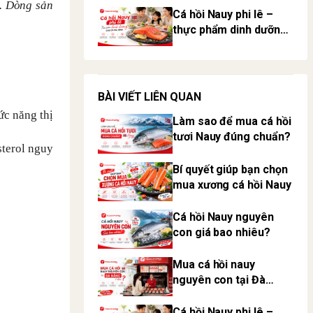
. Dòng sản
Cá hồi Nauy phi lê –
thực phẩm dinh dưỡng
cho cả gia đình
BÀI VIẾT LIÊN QUAN
ức năng thị
Làm sao để mua cá hồi
tươi Nauy đúng chuẩn?
sterol nguy
Bí quyết giúp bạn chọn
mua xương cá hồi Nauy
Cá hồi Nauy nguyên
con giá bao nhiêu?
Mua cá hồi nauy
nguyên con tại Đà
Nẵng ở đâu?
Cá hồi Nauy phi lê –