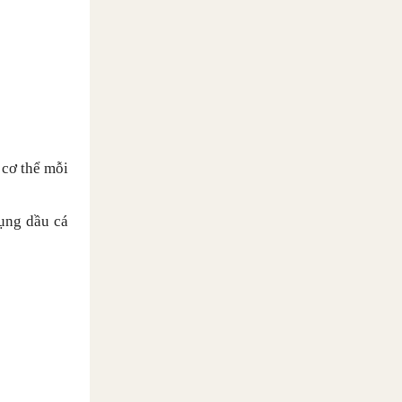
 cơ thể mỗi
dụng dầu cá