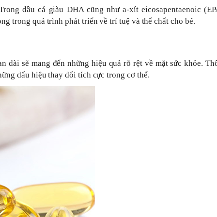
. Trong dầu cá giàu DHA cũng như a-xít eicosapentaenoic (EP
g trong quá trình phát triển về trí tuệ và thể chất cho bé.
ian dài sẽ mang đến những hiệu quả rõ rệt về mặt sức khỏe. T
hững dấu hiệu thay đổi tích cực trong cơ thể.