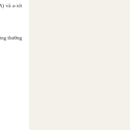
A) và a-xít
hông thường