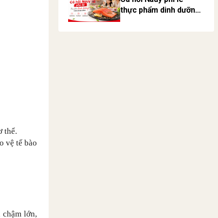
thực phẩm dinh dưỡng
cho cả gia đình
ơ thể.
o vệ tế bào
, chậm lớn,