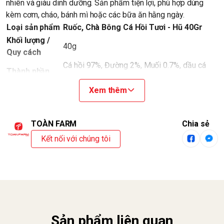
nhiên và giàu dinh dưỡng. Sản phẩm tiện lợi, phù hợp dùng
kèm cơm, cháo, bánh mì hoặc các bữa ăn hằng ngày.
Loại sản phẩm
Ruốc, Chà Bông Cá Hồi Tươi - Hũ 40Gr
Khối lượng /
40g
Quy cách
Cá hồi 97%, Đường 2%, Muối 0.7%, dầu cá
Thành phần
0.3%.
Hạn sử dụng
12 tháng kể từ ngày sản xuất.
Xem thêm
Ăn liền, không cần chế biến. Dùng trực tiếp
Cách dùng
với cơm, cháo, bánh mì hoặc chế biến theo
TOÀN FARM
Chia sẻ
khẩu vị.
Kết nối với chúng tôi
Để nơi khô ráo, thoáng mát hoặc ngăn mát tủ
Bảo quản
lạnh. Tránh xa nơi có nguồn nhiệt và hóa chất
ảnh hưởng đến chất lượng sản phẩm.
Thương hiệu
Toàn Farm
Sản phẩm liên quan