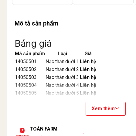
Mô tả sản phẩm
Bảng giá
Mã sản phẩm
Loại
Giá
14050501
Nạc thăn dưới 1
Liên hệ
14050502
Nạc thăn dưới 2
Liên hệ
14050503
Nạc thăn dưới 3
Liên hệ
14050504
Nạc thăn dưới 4
Liên hệ
14050505
Nạc thăn dưới 5
Liên hệ
Bảo hành:
7 ngày
Xem thêm
Xuất xứ:
Việt Nam
Thương hiệu:
Toàn Farm
TOÀN FARM
Chịu trách nhiệm về sản phẩm: CÔNG TY TNHH TOÀ