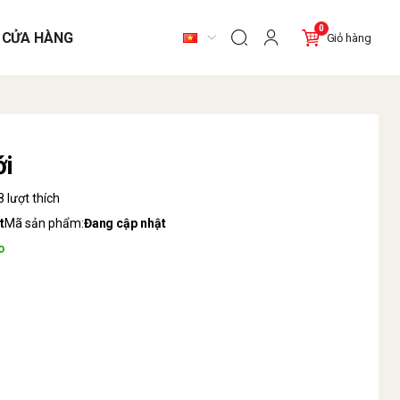
0
 CỬA HÀNG
Giỏ hàng
ới
 lượt thích
t
Mã sản phẩm:
Đang cập nhật
o