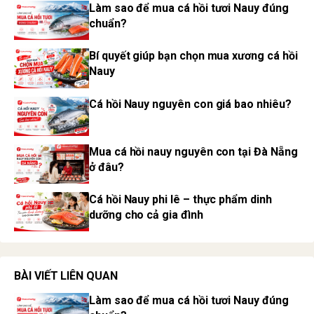
Làm sao để mua cá hồi tươi Nauy đúng
chuẩn?
Bí quyết giúp bạn chọn mua xương cá hồi
Nauy
Cá hồi Nauy nguyên con giá bao nhiêu?
Mua cá hồi nauy nguyên con tại Đà Nẵng
ở đâu?
Cá hồi Nauy phi lê – thực phẩm dinh
dưỡng cho cả gia đình
BÀI VIẾT LIÊN QUAN
Làm sao để mua cá hồi tươi Nauy đúng