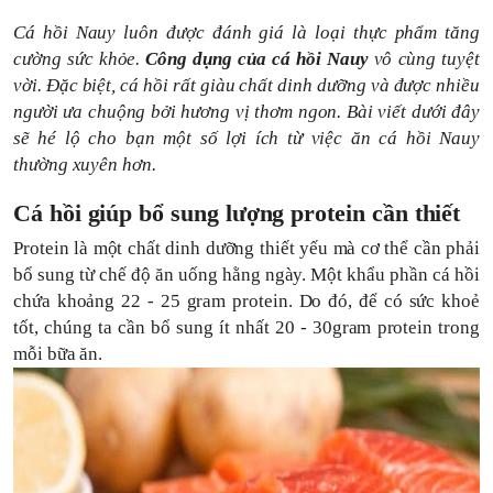
Cá hồi Nauy luôn được đánh giá là loại thực phẩm tăng
cường sức khỏe.
Công dụng của cá hồi Nauy
vô cùng tuyệt
vời. Đặc biệt, cá hồi rất giàu chất dinh dưỡng và được nhiều
người ưa chuộng bởi hương vị thơm ngon.
Bài viết
dưới đây
sẽ hé lộ cho bạn một số lợi ích từ việc ăn cá hồi Nauy
thường xuyên hơn.
Cá hồi giúp bổ sung lượng protein cần thiết
Protein là một chất dinh dưỡng thiết yếu mà cơ thể cần phải
bổ sung từ chế độ ăn uống hằng ngày. Một khẩu phần cá hồi
chứa khoảng 22 - 25 gram protein. Do đó, để có sức khoẻ
tốt, chúng ta cần bổ sung ít nhất 20 - 30gram protein trong
mỗi bữa ăn.