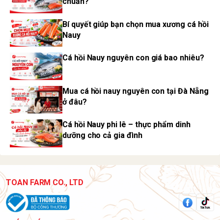
chuẩn?
Bí quyết giúp bạn chọn mua xương cá hồi
Nauy
Cá hồi Nauy nguyên con giá bao nhiêu?
Mua cá hồi nauy nguyên con tại Đà Nẵng
ở đâu?
Cá hồi Nauy phi lê – thực phẩm dinh
dưỡng cho cả gia đình
TOAN FARM CO., LTD