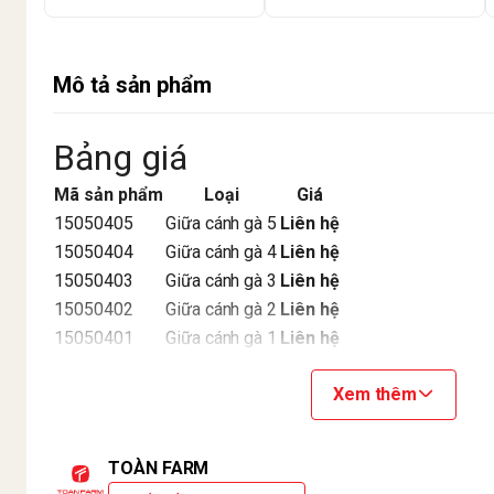
Mô tả sản phẩm
Bảng giá
Mã sản phẩm
Loại
Giá
15050405
Giữa cánh gà 5
Liên hệ
15050404
Giữa cánh gà 4
Liên hệ
15050403
Giữa cánh gà 3
Liên hệ
15050402
Giữa cánh gà 2
Liên hệ
15050401
Giữa cánh gà 1
Liên hệ
Bảo hành:
7 ngày
Xem thêm
Thương hiệu:
Toàn Farm
Chịu trách nhiệm về sản phẩm: CÔNG TY TNHH TOÀ
TOÀN FARM