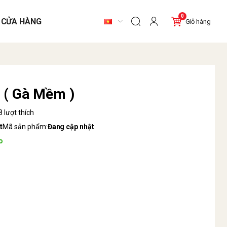
0
 CỬA HÀNG
Giỏ hàng
 ( Gà Mềm )
 lượt thích
t
Mã sản phẩm:
Đang cập nhật
o