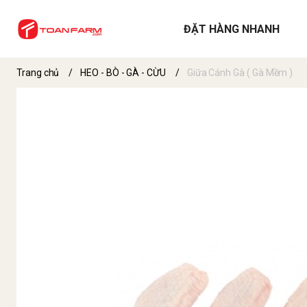
ĐẶT HÀNG NHANH
Trang chủ
/
HEO - BÒ - GÀ - CỪU
/
Giữa Cánh Gà ( Gà Mềm )