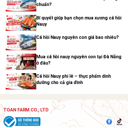
chuẩn?
Bí quyết giúp bạn chọn mua xương cá hồi
Nauy
Cá hồi Nauy nguyên con giá bao nhiêu?
Mua cá hồi nauy nguyên con tại Đà Nẵng
ở đâu?
Cá hồi Nauy phi lê – thực phẩm dinh
dưỡng cho cả gia đình
TOAN FARM CO., LTD