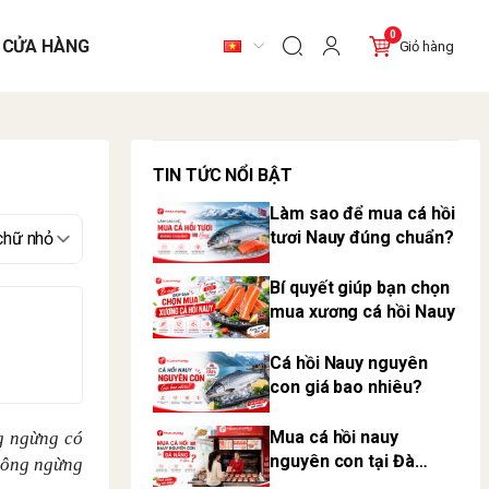
0
 CỬA HÀNG
Giỏ hàng
TIN TỨC NỔI BẬT
Làm sao để mua cá hồi
tươi Nauy đúng chuẩn?
Bí quyết giúp bạn chọn
mua xương cá hồi Nauy
Cá hồi Nauy nguyên
con giá bao nhiêu?
Mua cá hồi nauy
g ngừng có
nguyên con tại Đà
ông ngừng
Nẵng ở đâu?