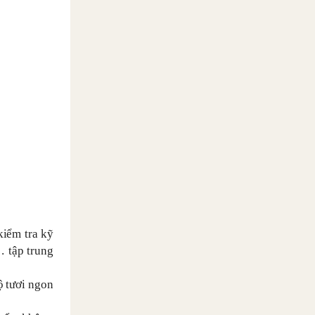
kiểm tra kỹ
… tập trung
ộ tươi ngon