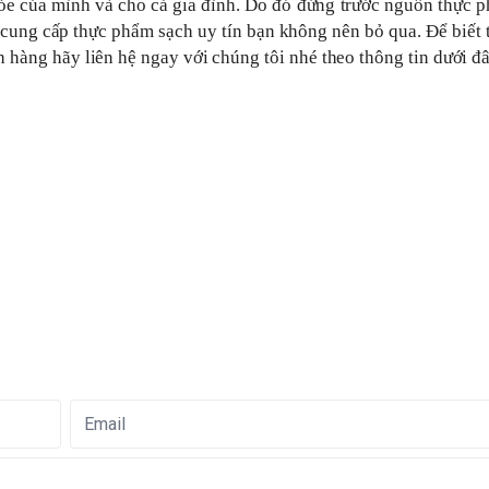
hỏe của mình và cho cả gia đình. Do đó đứng trước nguồn thực
ỉ cung cấp thực phẩm sạch uy tín bạn không nên bỏ qua. Để biết
ch hàng hãy liên hệ ngay với chúng tôi nhé theo thông tin dưới đ