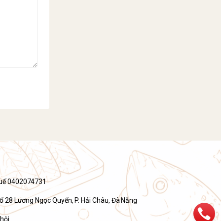
huế 0402074731
 Số 28 Lương Ngọc Quyến, P. Hải Châu, Đà Nẵng
hội