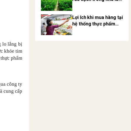
kiếm bội tiền
Lợi ích khi mua hàng tại
hệ thống thực phẩm
sạch
 lo lắng bị
ức khỏe tim
p thực phẩm
qua công ty
và cung cấp