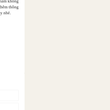
 phẩm không
 thêm thông
ây nhé.