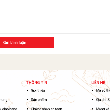
Gửi bình luận
THÔNG TIN
LIÊN HỆ
Giới thiệu
Mã số t
chung
Sản phẩm
Địa chỉ:
, giao hàng
Chứng nhận an toàn
Mạng xã 