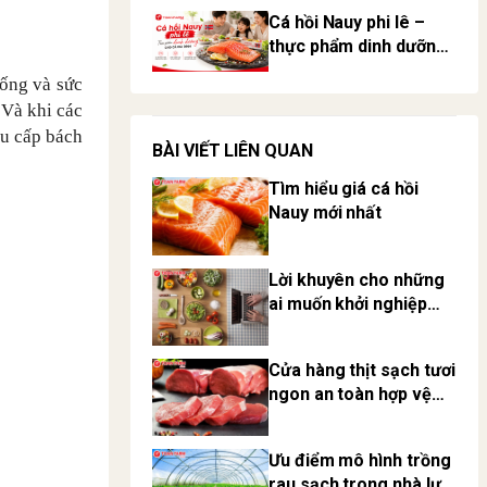
Cá hồi Nauy phi lê –
thực phẩm dinh dưỡng
cho cả gia đình
sống và sức
 Và khi các
ầu cấp bách
BÀI VIẾT LIÊN QUAN
Tìm hiểu giá cá hồi
Nauy mới nhất
Lời khuyên cho những
ai muốn khởi nghiệp
thực phẩm sạch online
Cửa hàng thịt sạch tươi
ngon an toàn hợp vệ
sinh
Ưu điểm mô hình trồng
rau sạch trong nhà lưới