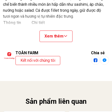
chế biến thành nhiều món ăn hấp dẫn như sashimi, áp chảo,
nướng hoặc salad. Cá được fillet trong ngày, giữ được độ
tươi ngon và hương vị tự nhiên đặc trưng.
Thông tin
Chi tiết
Loại sản phẩm
T2.5 Lạng Cá Hồi Tươi
Xem thêm
Nguồn gốc
Cá hồi nhập khẩu
Khối lượng /
250g
Quy cách
TOÀN FARM
Chia sẻ
Khẩu phần
Kết nối với chúng tôi
Khoảng 1-2 người
tham khảo
Đặc điểm sản
Thịt cá tươi ngon, mềm ngọt tự nhiên, giàu
phẩm
dinh dưỡng
Phù hợp chế
Sashimi, áp chảo, nướng, salad, cơm cuộn
biến
Bảo quản ngăn mát từ 0-4°C nếu sử dụng
Sản phẩm liên quan
trong thời gian ngắn. Nếu chưa sử dụng ngay,
Bảo quản
nên bảo quản ngăn đông để giữ chất lượng